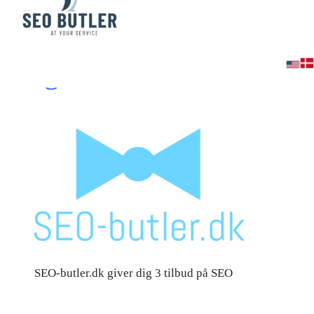
SEO – tilbud-på-seo – 
logo
SEO-butler.dk giver dig 3 tilbud på SEO