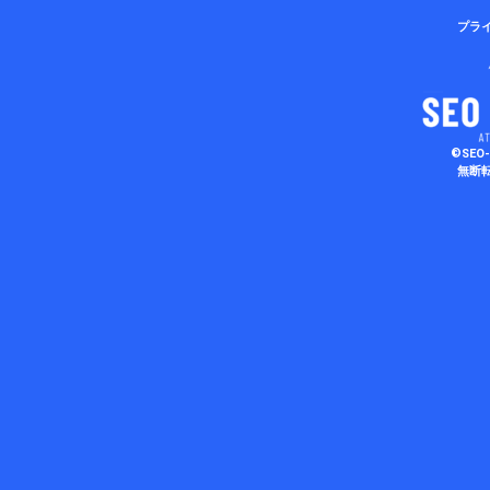
プラ
©SEO-
無断