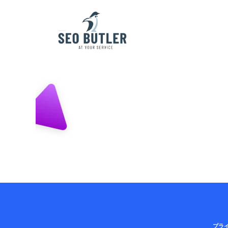
section-bg-triangle-left
プラ