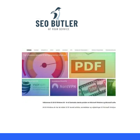
alt-til-windows.dk-logo