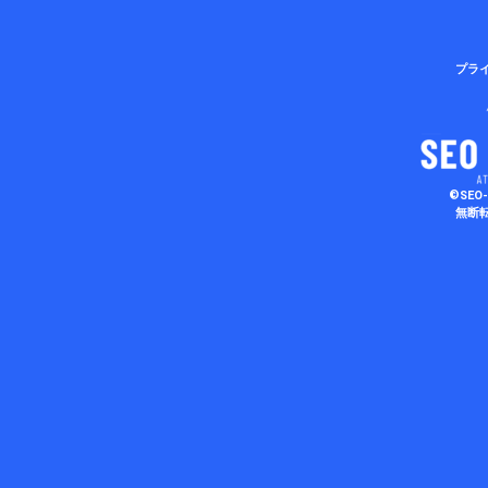
プラ
©SEO-
無断