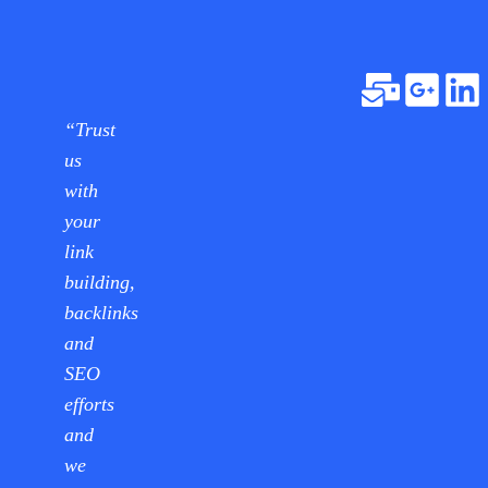
“Trust
us
with
your
link
building,
backlinks
and
SEO
efforts
and
we